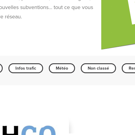
 nouvelles subventions… tout ce que vous
re réseau.
Infos trafic
Météo
Non classé
Ren