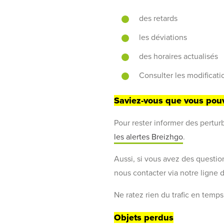
des retards
les déviations
des horaires actualisés
Consulter les modificati
Saviez-vous que vous pouv
Pour rester informer des pertur
les alertes Breizhgo
.
Aussi, si vous avez des questio
nous contacter via notre ligne
Ne ratez rien du trafic en temps
Objets perdus