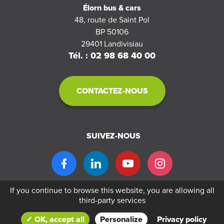
Élorn bus & cars
48, route de Saint Pol
BP 50106
29401
Landivisiau
Tél. : 02 98 68 40 00
CONTACTEZ-NOUS
SUIVEZ-NOUS
If you continue to browse this website, you are allowing all
third-party services
Copyright © 2026 Élorn bus & cars by
Réseau Océlorn
-
Politique de
✓ OK, accept all
Personalize
Privacy policy
confidentialité
-
Mentions légales
Création
Business to web