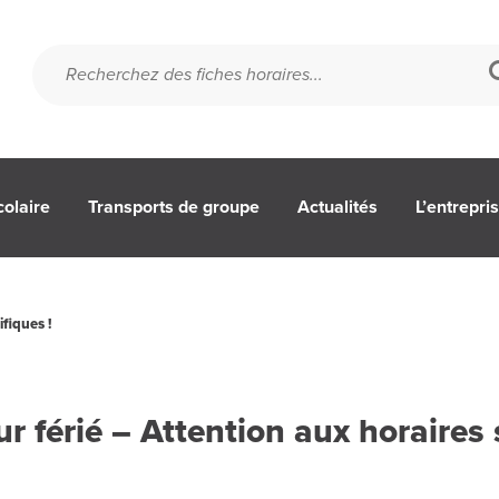
colaire
Transports de groupe
Actualités
L’entrepri
ifiques !
our férié – Attention aux horaires 