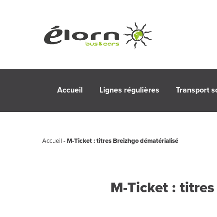
Accueil
Lignes régulières
Transport s
Accueil
-
M-Ticket : titres Breizhgo dématérialisé
M-Ticket : titre