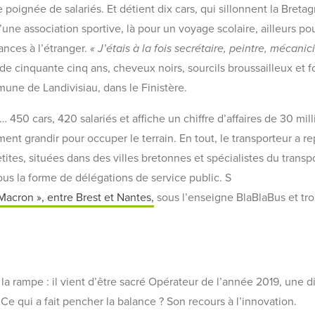
oignée de salariés. Et détient dix cars, qui sillonnent la Bretagn
une association sportive, là pour un voyage scolaire, ailleurs po
nces à l’étranger.
« J’étais à la fois secrétaire, peintre, mécan
de cinquante cinq ans, cheveux noirs, sourcils broussailleux et f
une de Landivisiau, dans le Finistère.
 450 cars, 420 salariés et affiche un chiffre d’affaires de 30 mil
ement grandir pour occuper le terrain. En tout, le transporteur a 
tites, situées dans des villes bretonnes et spécialistes du transp
us la forme de délégations de service public. S
Macron », entre Brest et Nantes,
sous l’enseigne BlaBlaBus et tr
 la rampe : il vient d’être sacré Opérateur de l’année 2019, une d
 Ce qui a fait pencher la balance ? Son recours à l’innovation.