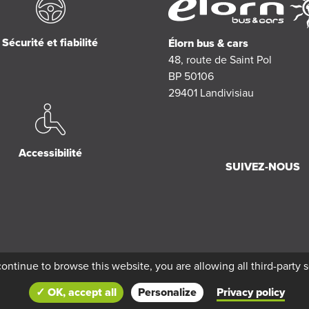
Sécurité et fiabilité
Élorn bus & cars
48, route de Saint Pol
BP 50106
29401
Landivisiau
Accessibilité
SUIVEZ-NOUS
continue to browse this website, you are allowing all third-party 
✓ OK, accept all
Personalize
Privacy policy
n bus & cars by
Réseau Océlorn
-
Politique de confidentialité
-
Mentions légales
Cr