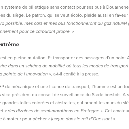
un système de billettique sans contact pour ses bus à Douarnene
es du siège. Le patron, qui se veut écolo, plaide aussi en faveur 
ra possible
,
mes cars et mes bus fonctionneront au gaz naturel 
onnement pour ce carburant propre. »
extrême
 est en pleine mutation. Et transporter des passagers d’un point A
nscrire dans un schéma de mobilité où tous les modes de transpo
a pointe de l’innovation »,
a-t-il confié à la presse.
P de mécanique et une licence de transport, l’homme est un tou
urs vice-président du conseil de surveillance du Stade brestois. A 
 grandes toiles colorées et abstraites, qui ornent les murs du siè
 et
« des dizaines de semi-marathons en Bretagne »
. Cet amateu
e à moteur pour pêcher
« jusque dans le rail d’Ouessant »
.